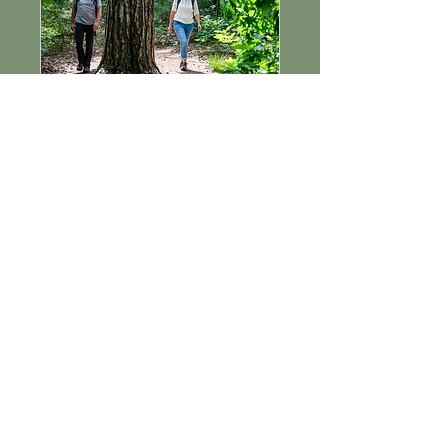
Je vais au Bois Balon
et je rencontre ...
Date et heure à convenir
ensemble
Plus d'infos
En savoir plus